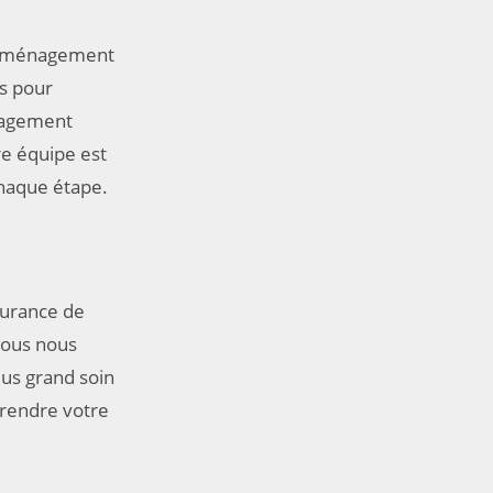
déménagement
s pour
nagement
e équipe est
chaque étape.
surance de
Nous nous
lus grand soin
e rendre votre