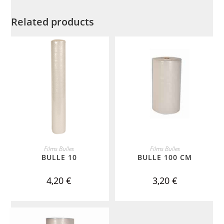
Related products
ADD TO CART
ADD TO CART
Films Bulles
Films Bulles
BULLE 10
BULLE 100 CM
4,20
€
3,20
€