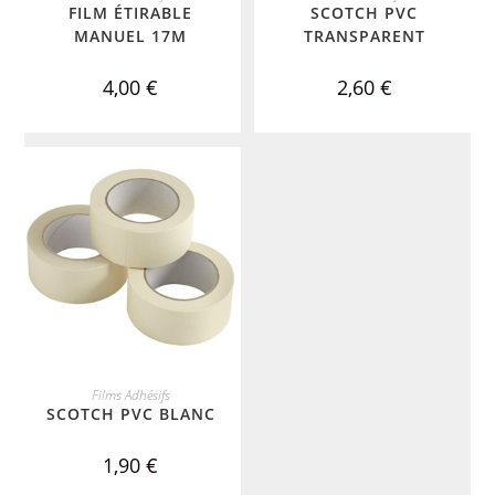
FILM ÉTIRABLE
SCOTCH PVC
MANUEL 17Μ
TRANSPARENT
4,00
€
2,60
€
ADD TO CART
Films Adhésifs
SCOTCH PVC BLANC
1,90
€