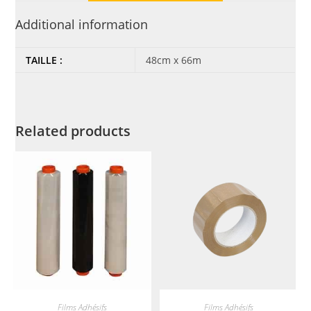
Additional information
TAILLE :
48cm x 66m
Related products
ADD TO CART
ADD TO CART
Films Adhésifs
Films Adhésifs