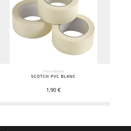
ADD TO CART
Films Adhésifs
SCOTCH PVC BLANC
1,90
€