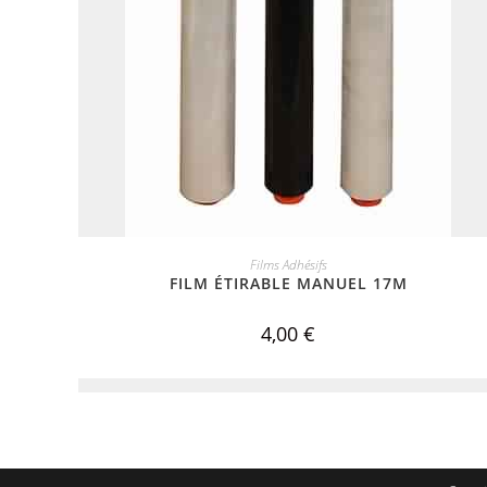
ADD TO CART
Films Adhésifs
FILM ÉTIRABLE MANUEL 17Μ
4,00
€