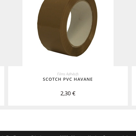
ADD TO CART
Films Adhésifs
SCOTCH PVC HAVANE
2,30
€