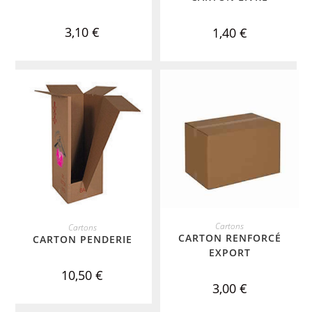
3,10
€
1,40
€
ADD TO CART
ADD TO CART
Cartons
Cartons
CARTON RENFORCÉ
CARTON PENDERIE
EXPORT
10,50
€
3,00
€