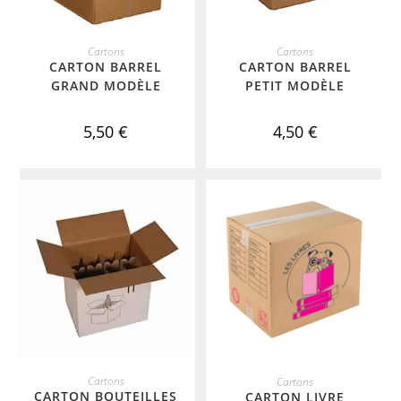
ADD TO CART
ADD TO CART
Cartons
Cartons
CARTON BARREL
CARTON BARREL
GRAND MODÈLE
PETIT MODÈLE
5,50
€
4,50
€
ADD TO CART
ADD TO CART
Cartons
Cartons
CARTON BOUTEILLES
CARTON LIVRE