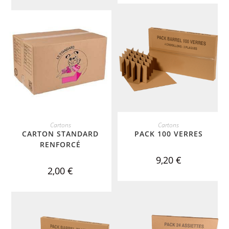
ADD TO CART
ADD TO CART
Cartons
Cartons
CARTON STANDARD
PACK 100 VERRES
RENFORCÉ
9,20
€
2,00
€