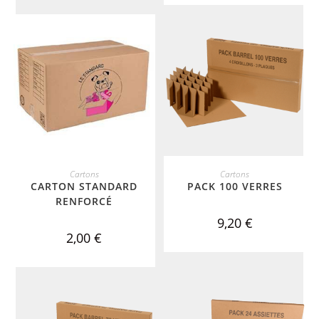
ADD TO CART
ADD TO CART
Cartons
Cartons
CARTON STANDARD
PACK 100 VERRES
RENFORCÉ
9,20
€
2,00
€