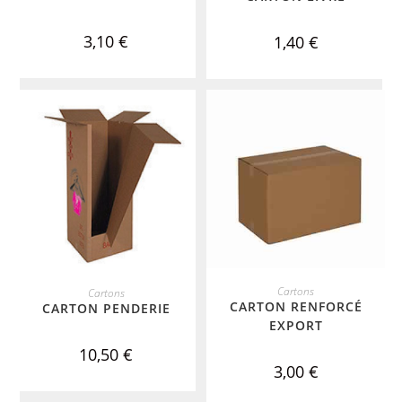
3,10
€
1,40
€
ADD TO CART
ADD TO CART
Cartons
Cartons
CARTON RENFORCÉ
CARTON PENDERIE
EXPORT
10,50
€
3,00
€