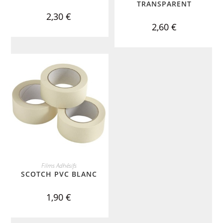
TRANSPARENT
2,30
€
2,60
€
ADD TO CART
Films Adhésifs
SCOTCH PVC BLANC
1,90
€