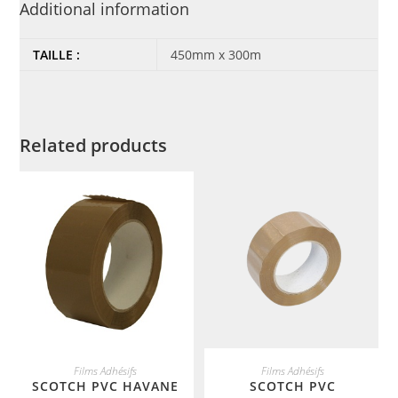
Additional information
TAILLE :
450mm x 300m
Related products
ADD TO CART
ADD TO CART
Films Adhésifs
Films Adhésifs
SCOTCH PVC HAVANE
SCOTCH PVC